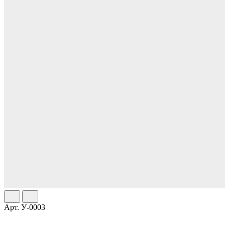
Арт.
У-0003