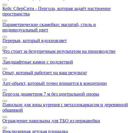
Кейс СберСити - Пергола, которая задаёт настроение
пространства
Параметрические скамейки: масштаб, стиль и
индивидуальный цвет
Перерыв, который вдохновляет
Что стоит за безупречным результатом на производстве
Ландшафтные камни с подсветкой
Опыт, который работает на ваш результат
Арт‑объект, который точно впишется в концепцию
Пергола диаметром 7 м без центральной опоры
Павильон для зоны курения с металлокаркасом и деревянной
обшивкой
Ограждение павильона для ТБО из нержавейки
Инклюзивная детская площадка