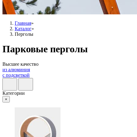
Главная
»
Каталог
»
Перголы
Парковые перголы
Высшее качество
из алюминия
с подсветкой
Категории
×