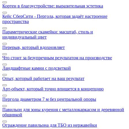
Кортен в благоустройстве: выразительная эстетика
Кейс СберСити - Пергола, которая задаёт настроение
пространства
Параметрические скамейки: масштаб, стиль и
индивидуальный цвет
Перерыв, который вдохновляет
Что стоит за безупречным результатом на производстве
Ландшафтные камни с подсветкой
Опыт, который работает на ваш результат
Арт‑объект, который точно впишется в концепцию
Пергола диаметром 7 м без центральной опоры
Павильон для зоны курения с металлокаркасом и деревянной
обшивкой
Ограждение павильона для ТБО из нержавейки