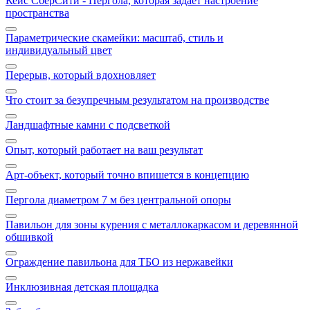
Кейс СберСити - Пергола, которая задаёт настроение
пространства
Параметрические скамейки: масштаб, стиль и
индивидуальный цвет
Перерыв, который вдохновляет
Что стоит за безупречным результатом на производстве
Ландшафтные камни с подсветкой
Опыт, который работает на ваш результат
Арт‑объект, который точно впишется в концепцию
Пергола диаметром 7 м без центральной опоры
Павильон для зоны курения с металлокаркасом и деревянной
обшивкой
Ограждение павильона для ТБО из нержавейки
Инклюзивная детская площадка