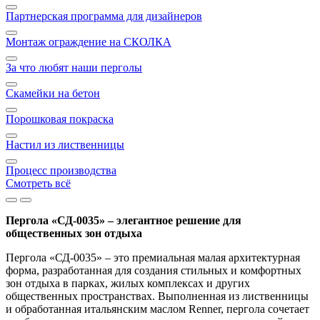
Партнерская программа для дизайнеров
Монтаж ограждение на СКОЛКА
За что любят наши перголы
Скамейки на бетон
Порошковая покраска
Настил из лиственницы
Процесс производства
Смотреть всё
Пергола «СД-0035» – элегантное решение для
общественных зон отдыха
Пергола «СД-0035» – это премиальная малая архитектурная
форма, разработанная для создания стильных и комфортных
зон отдыха в парках, жилых комплексах и других
общественных пространствах. Выполненная из лиственницы
и обработанная итальянским маслом Renner, пергола сочетает